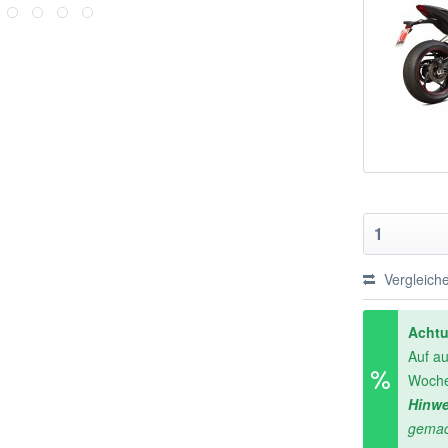
Vergleich
Acht
Auf au
Woch
Hinwe
gemac