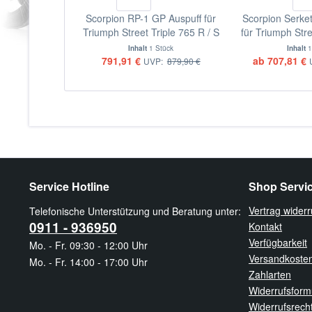
Scorpion RP-1 GP Auspuff für
Scorpion Serket
Triumph Street Triple 765 R / S
für Triumph Stre
/ RS 2017-2019 Motorräder
& RS 2020-202
Inhalt
1 Stück
Inhalt
1
791,91 €
ab 707,81 €
UVP:
879,90 €
Service Hotline
Shop Servi
Vertrag widerr
Telefonische Unterstützung und Beratung unter:
0911 - 936950
Kontakt
Verfügbarkeit
Mo. - Fr. 09:30 - 12:00 Uhr
Versandkoste
Mo. - Fr. 14:00 - 17:00 Uhr
Zahlarten
Widerrufsform
Widerrufsrech