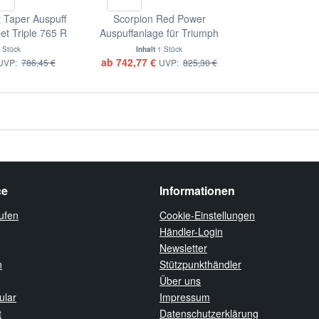
 Taper Auspuff
Scorpion Red Power
et Triple 765 R
Auspuffanlage für Triumph
2 Motorräder
Street Triple 765 R / S / RS
 Stück
Inhalt
1 Stück
2017-2019 Motorräder
ab 742,77 €
UVP:
786,45 €
UVP:
825,30 €
ce
Informationen
ufen
Cookie-Einstellungen
Händler-Login
Newsletter
n
Stützpunkthändler
Über uns
ular
Impressum
t
Datenschutzerklärung