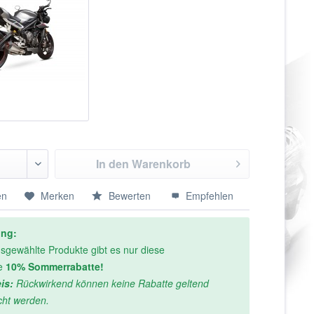
In den
Warenkorb
en
Merken
Bewerten
Empfehlen
ung:
sgewählte Produkte gibt es nur diese
e
10% Sommerrabatte!
is:
Rückwirkend können keine Rabatte geltend
ht werden.