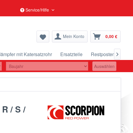
Service/Hilfe
Mein Konto
0,00 €
ämpfer mit Katersatzrohr
Ersatzteile
Restposten
Aktu

Auswählen
R / S /