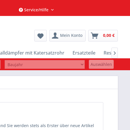
Service/Hilfe
Mein Konto
0,00 €
alldämpfer mit Katersatzrohr
Ersatzteile
Restposten

Auswählen
d Sie werden stets als Erster über neue Artikel