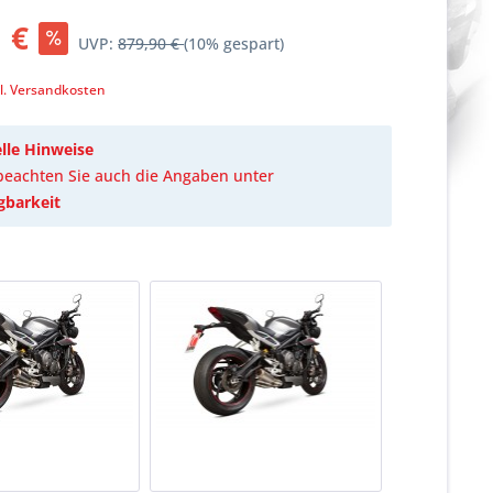
 €
UVP:
879,90 €
(10% gespart)
k
l. Versandkosten
lle Hinweise
 beachten Sie auch die Angaben unter
gbarkeit