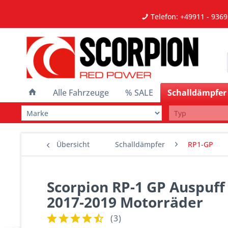
Telefon: +49911 - 9369
Alle Fahrzeuge
% SALE
Schalldämpfer
Übersicht
Schalldämpfer
RP1-GP
Scorpion RP-1 GP Auspuff f
2017-2019 Motorräder
(
3
)