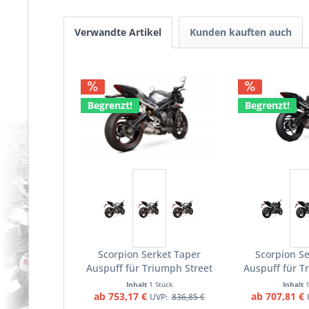
Verwandte Artikel
Kunden kauften auch
Begrenzt!
Begrenzt!
Scorpion Serket Taper
Scorpion Se
Auspuff für Triumph Street
Auspuff für T
Triple 765 R / S / RS 2017-
Triple 765 R &
Inhalt
1 Stück
Inhalt
2019 Motorräder
Motor
ab 753,17 €
ab 707,81 €
UVP:
836,85 €