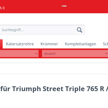
5 0
Katersatzrohre
Krümmer
Komplettanlagen
Sc
ür Triumph Street Triple 765 R /