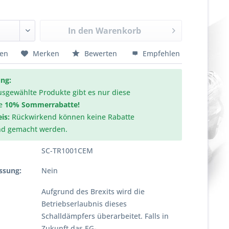
In den
Warenkorb
hen
Merken
Bewerten
Empfehlen
ng:
usgewählte Produkte gibt es nur diese
e
10% Sommerrabatte!
is:
Rückwirkend können keine Rabatte
nd gemacht werden.
SC-TR1001CEM
ssung:
Nein
Aufgrund des Brexits wird die
Betriebserlaubnis dieses
Schalldämpfers überarbeitet. Falls in
Zukunft das EG-