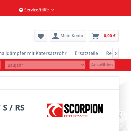
Service/Hilfe
Mein Konto
0,00 €
halldämpfer mit Katersatzrohr
Ersatzteile
Restposte

Auswählen
 S / RS