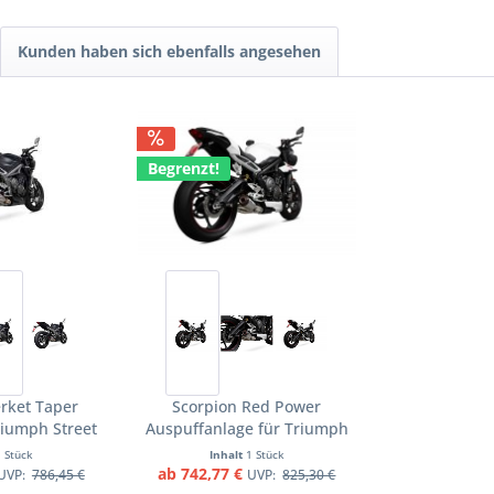
Kunden haben sich ebenfalls angesehen
Begrenzt!
rket Taper
Scorpion Red Power
riumph Street
Auspuffanlage für Triumph
 RS 2020-2022
Street Triple 765 R / S / RS
1 Stück
Inhalt
1 Stück
räder
2017-2019 Motorräder
ab 742,77 €
UVP:
786,45 €
UVP:
825,30 €