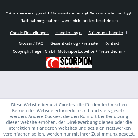
* Alle Preise inkl. gesetzl. Mehrwertsteuer zzgl.
Versandkosten
und ggf.
Nachnahmegebühren, wenn nicht anders beschrieben
Cookie-Einstellungen
Händler-Login
Stützpunkthändler
Glossar / FAQ
Gesamtkatalog / Preisliste
Kontakt
Copyright Hagen GmbH Motorsportzubehör + Freizeittechnik
Diese Website benutzt Cookies, die für den technischen
Betrieb der Website erforderlich sind und stets gesetzt
werden. Andere Cookies, die den Komfort bei Benutzung
dieser Website erhöhen, der Direktwerbung dienen oder die
Interaktion mit anderen Websites und sozialen Netzwerken
vereinfachen sollen, werden nur mit Ihrer Zustimmung gesetzt.