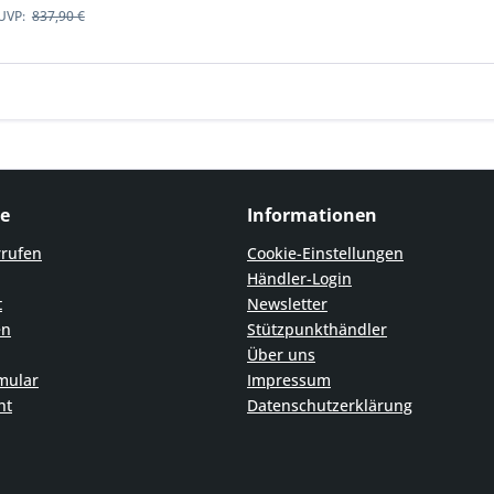
UVP:
837,90 €
ce
Informationen
rrufen
Cookie-Einstellungen
Händler-Login
t
Newsletter
en
Stützpunkthändler
Über uns
mular
Impressum
ht
Datenschutzerklärung