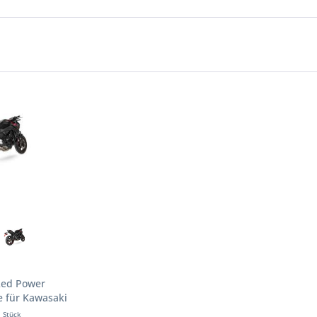
Red Power
e für Kawasaki
23 Motorräder
1 Stück