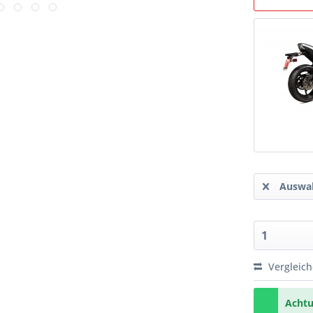
Auswah
Vergleic
Achtu