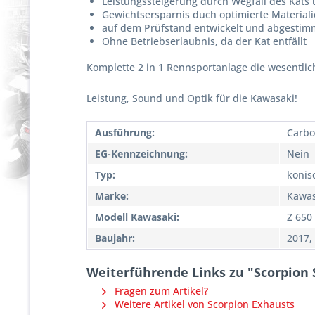
Leistungssteigerung durch Wegfall des Kats
Gewichtsersparnis duch optimierte Material
auf dem Prüfstand entwickelt und abgestim
Ohne Betriebserlaubnis, da der Kat entfällt
Komplette 2 in 1 Rennsportanlage die wesentlich 
Leistung, Sound und Optik für die Kawasaki!
Ausführung:
Carbo
EG-Kennzeichnung:
Nein
Typ:
konis
Marke:
Kawas
Modell Kawasaki:
Z 650
Baujahr:
2017,
Weiterführende Links zu "Scorpion 
Fragen zum Artikel?
Weitere Artikel von Scorpion Exhausts