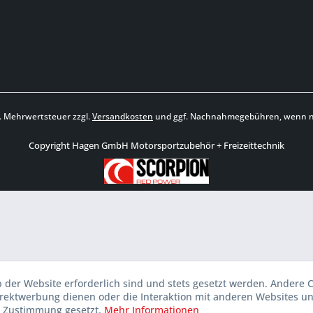
zl. Mehrwertsteuer zzgl.
Versandkosten
und ggf. Nachnahmegebühren, wenn ni
Copyright Hagen GmbH Motorsportzubehör + Freizeittechnik
b der Website erforderlich sind und stets gesetzt werden. Andere C
irektwerbung dienen oder die Interaktion mit anderen Websites u
r Zustimmung gesetzt.
Mehr Informationen