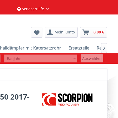
Service/Hilfe
Mein Konto
0,00 €
halldämpfer mit Katersatzrohr
Ersatzteile
Restposte

Auswählen
50 2017-