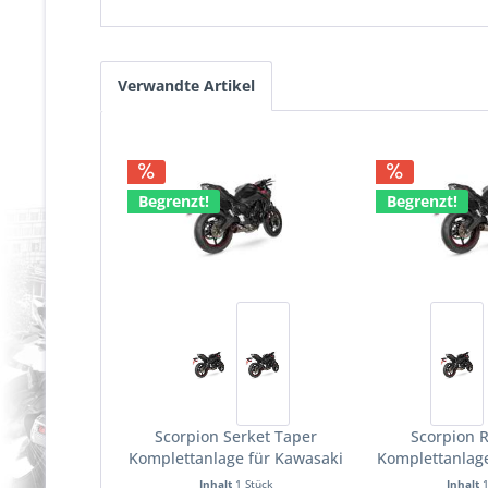
Verwandte Artikel
Begrenzt!
Begrenzt!
Scorpion Serket Taper
Scorpion 
Komplettanlage für Kawasaki
Komplettanlag
Z 650 RS 2020 - 2023
Z 650 2020-20
Inhalt
1 Stück
Inhalt