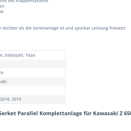
 und des Klappensystems
ien
mt
leichter als die Serienanlage ist und spürbar Leistung freisetzt
n, Edelstahl, Titan
ch
aki
 2018, 2019
Serket Parallel Komplettanlage für Kawasaki Z 65