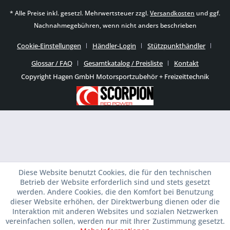
* Alle Preise inkl. gesetzl. Mehrwertsteuer zzgl.
Versandkosten
und ggf.
Nachnahmegebühren, wenn nicht anders beschrieben
Cookie-Einstellungen
Händler-Login
Stützpunkthändler
Glossar / FAQ
Gesamtkatalog / Preisliste
Kontakt
Copyright Hagen GmbH Motorsportzubehör + Freizeittechnik
Diese Website benutzt Cookies, die für den technischen
Betrieb der Website erforderlich sind und stets gesetzt
werden. Andere Cookies, die den Komfort bei Benutzung
dieser Website erhöhen, der Direktwerbung dienen oder die
Interaktion mit anderen Websites und sozialen Netzwerken
vereinfachen sollen, werden nur mit Ihrer Zustimmung gesetzt.