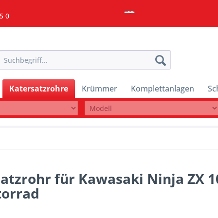
5 0
Katersatzrohre
Krümmer
Komplettanlagen
Sc
atzrohr für Kawasaki Ninja ZX 1
torrad