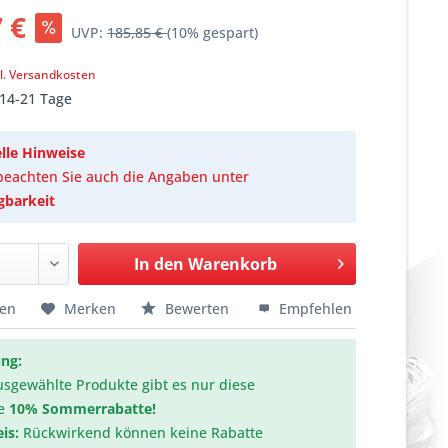
 €
UVP:
185,85 €
(10% gespart)
k
l. Versandkosten
 14-21 Tage
lle Hinweise
 beachten Sie auch die Angaben unter
gbarkeit
In den
Warenkorb
hen
Merken
Bewerten
Empfehlen
ng:
usgewählte Produkte gibt es nur diese
e
10% Sommerrabatte!
is:
Rückwirkend können keine Rabatte