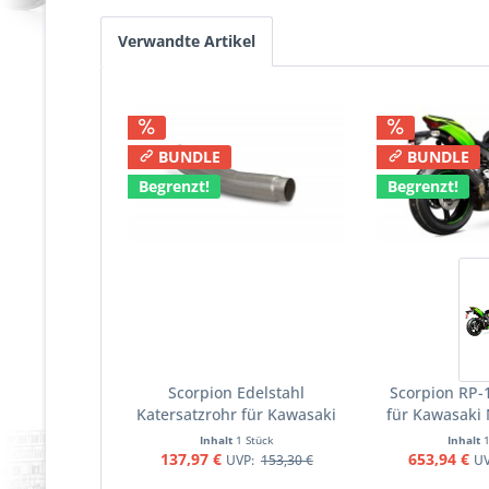
Verwandte Artikel
BUNDLE
BUNDLE
Begrenzt!
Begrenzt!
Scorpion Edelstahl
Scorpion RP-
Katersatzrohr für Kawasaki
für Kawasaki 
Ninja ZX 10 R 16-20 / RR 17-
2016-2020 / RR
Inhalt
1 Stück
Inhalt
20 / R SE 18-20 Motorrad
SE 201
137,97 €
653,94 €
UVP:
153,30 €
U