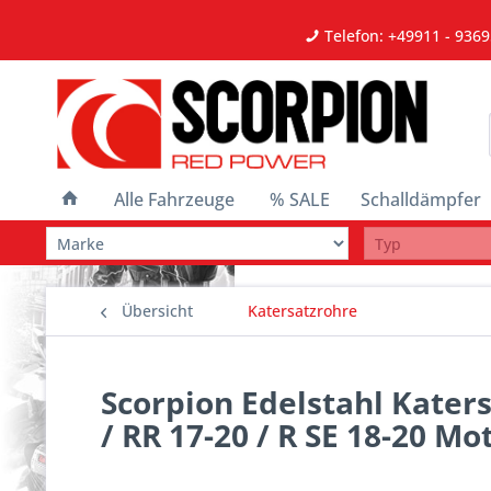
Telefon: +49911 - 9369
Alle Fahrzeuge
% SALE
Schalldämpfer
Übersicht
Katersatzrohre
Scorpion Edelstahl Katers
/ RR 17-20 / R SE 18-20 Mo