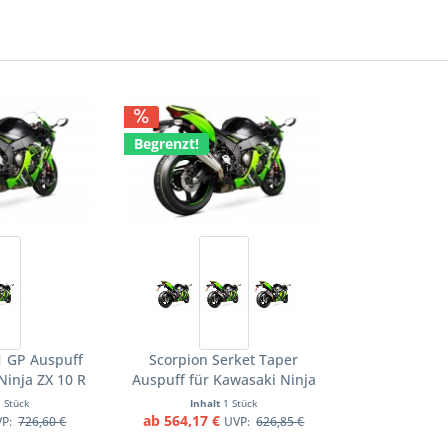
Begrenzt!
1 GP Auspuff
Scorpion Serket Taper
Ninja ZX 10 R
Auspuff für Kawasaki Ninja
 2017-2020 / R
ZX 10 R 2016-2020 / RR 2017-
1 Stück
Inhalt
1 Stück
8-2020
2020 / R SE 2018-2020
ab 564,17 €
VP:
726,60 €
UVP:
626,85 €