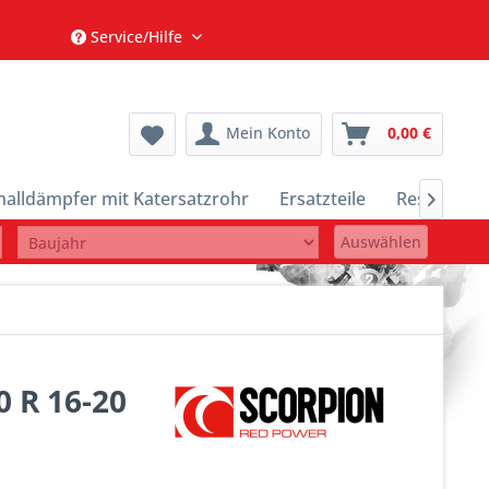
Service/Hilfe
Mein Konto
0,00 €
halldämpfer mit Katersatzrohr
Ersatzteile
Restposte

Auswählen
0 R 16-20