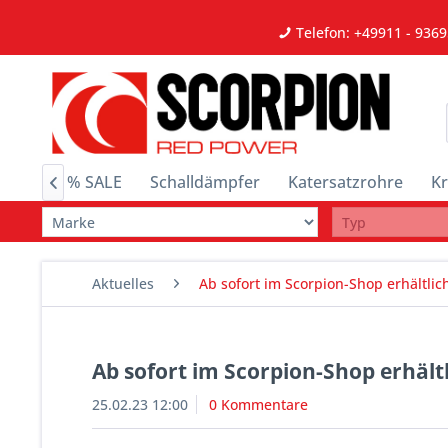
Telefon: +49911 - 9369
zeuge
% SALE
Schalldämpfer
Katersatzrohre
K

Aktuelles
Ab sofort im Scorpion-Shop erhältlic
Ab sofort im Scorpion-Shop erhält
25.02.23 12:00
0 Kommentare