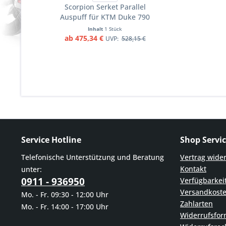
Scorpion Serket Parallel
Auspuff für KTM Duke 790
2018-2020 Motorräder
Inhalt
1 Stück
ab 475,34 €
UVP:
528,15 €
Service Hotline
Shop Servi
Telefonische Unterstützung und Beratung
Vertrag wide
Kontakt
unter:
0911 - 936950
Verfügbarkei
Versandkost
Mo. - Fr. 09:30 - 12:00 Uhr
Zahlarten
Mo. - Fr. 14:00 - 17:00 Uhr
Widerrufsfor