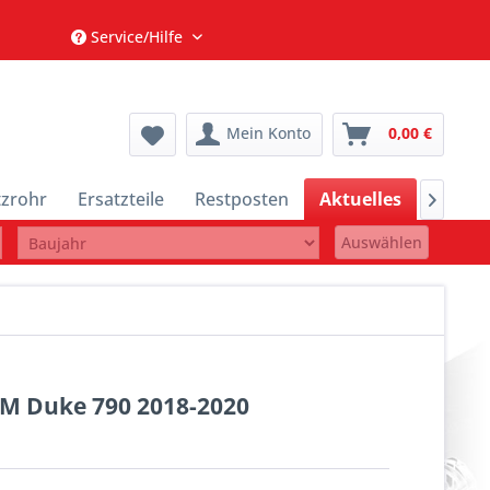
Service/Hilfe
Mein Konto
0,00 €
tzrohr
Ersatzteile
Restposten
Aktuelles
Motor

Auswählen
KTM Duke 790 2018-2020