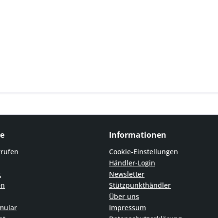
ce
Informationen
rrufen
Cookie-Einstellungen
Händler-Login
t
Newsletter
en
Stützpunkthändler
Über uns
mular
Impressum