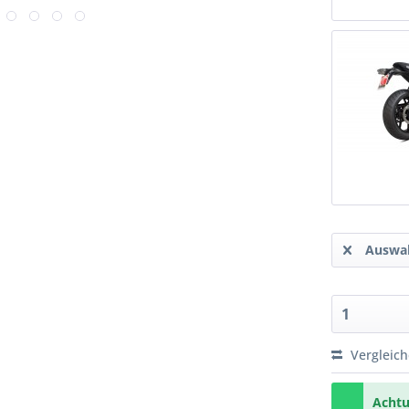
Auswah
Vergleic
Achtu