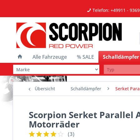
Telefon: +49911 - 9369
Alle Fahrzeuge
% SALE
Schalldämpfer
Übersicht
Schalldämpfer
Serket Paral
Scorpion Serket Parallel
Motorräder
(
3
)