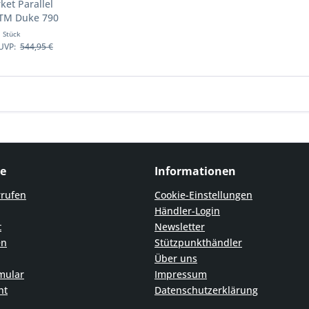
ket Parallel
KTM Duke 790
torräder
1 Stück
UVP:
544,95 €
ce
Informationen
rrufen
Cookie-Einstellungen
Händler-Login
t
Newsletter
en
Stützpunkthändler
Über uns
mular
Impressum
ht
Datenschutzerklärung