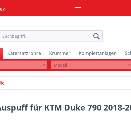
5 0
Katersatzrohre
Krümmer
Komplettanlagen
Sc
lel
 Auspuff für KTM Duke 790 2018-2