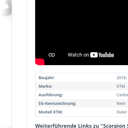
Baujahr:
2018,
Marke:
KTM
Ausführung:
Carbo
EG-Kennzeichnung:
Nein
Modell KTM:
Duke 
Weiterführende Links zu "Scorpion 