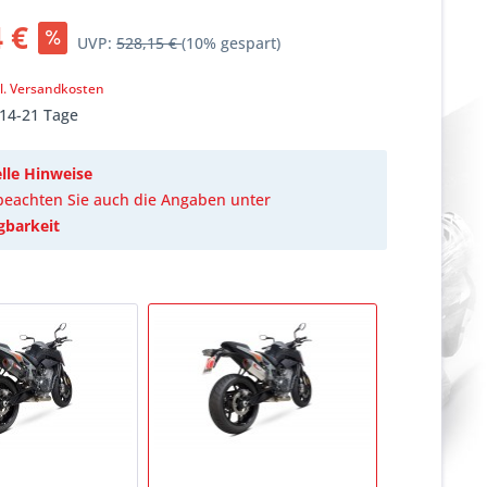
 €
UVP:
528,15 €
(10% gespart)
k
l. Versandkosten
 14-21 Tage
lle Hinweise
 beachten Sie auch die Angaben unter
gbarkeit