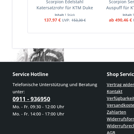
Scorpion Edelstahl
Scorpion Ser
Katersatzrohr für KTM Duke
Auspuff für 
790 18-23 und Duke 890 20-
2023 Mo
Inhalt
1 Stück
Inhalt
22 Motorräder
137,97 €
ab 490,46 €
UVP:
153,30 €
Service Hotline
Shop Servi
Telefonische Unterstützung und Beratung
Vertrag wide
Kontakt
unter:
0911 - 936950
Verfügbarkei
Versandkost
Mo. - Fr. 09:30 - 12:00 Uhr
Zahlarten
Mo. - Fr. 14:00 - 17:00 Uhr
Widerrufsfor
Widerrufsrec
AGB