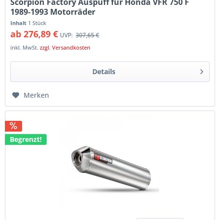
Scorpion Factory Auspuff für Honda VFR 750 F
1989-1993 Motorräder
Inhalt
1 Stück
ab 276,89 €
UVP:
307,65 €
inkl. MwSt.
zzgl. Versandkosten
Details
Merken
Begrenzt!