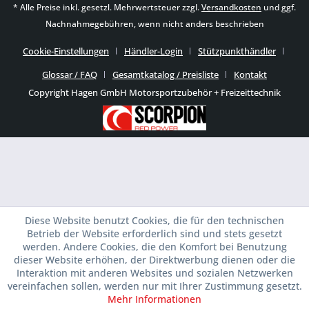
* Alle Preise inkl. gesetzl. Mehrwertsteuer zzgl.
Versandkosten
und ggf.
Nachnahmegebühren, wenn nicht anders beschrieben
Cookie-Einstellungen
Händler-Login
Stützpunkthändler
Glossar / FAQ
Gesamtkatalog / Preisliste
Kontakt
Copyright Hagen GmbH Motorsportzubehör + Freizeittechnik
Diese Website benutzt Cookies, die für den technischen
Betrieb der Website erforderlich sind und stets gesetzt
werden. Andere Cookies, die den Komfort bei Benutzung
dieser Website erhöhen, der Direktwerbung dienen oder die
Interaktion mit anderen Websites und sozialen Netzwerken
vereinfachen sollen, werden nur mit Ihrer Zustimmung gesetzt.
Mehr Informationen