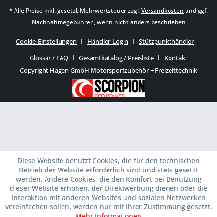
* Alle Preise inkl. gesetzl. Mehrwertsteuer zzgl.
Versandkosten
und ggf.
Nachnahmegebühren, wenn nicht anders beschrieben
Cookie-Einstellungen
Händler-Login
Stützpunkthändler
Glossar / FAQ
Gesamtkatalog / Preisliste
Kontakt
Copyright Hagen GmbH Motorsportzubehör + Freizeittechnik
Diese Website benutzt Cookies, die für den technischen
Betrieb der Website erforderlich sind und stets gesetzt
werden. Andere Cookies, die den Komfort bei Benutzung
dieser Website erhöhen, der Direktwerbung dienen oder die
Interaktion mit anderen Websites und sozialen Netzwerken
vereinfachen sollen, werden nur mit Ihrer Zustimmung gesetzt.
Mehr Informationen