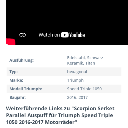
Edelstahl, Schwarz-
Ausführung:
Keramik, Titan
Typ:
hexagonal
Marke:
Triumph
Modell Triumph:
Speed Triple 1050
Baujahr:
2016, 2017
Weiterführende Links zu "Scorpion Serket
Parallel Auspuff für Triumph Speed Triple
1050 2016-2017 Motorräder"