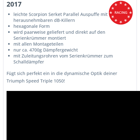
2017
leichte Scorpion Serket Parallel Auspuffe mit
herausnehmbaren dB-Killern
hexagonale Form
wird paarweise geliefert und direkt auf den
Serienkrümmer montiert
mit allen Montageteilen
nur ca. 4700g Dämpfergewicht
mit Zuleitungsrohren vom Serienkrümmer zum
Schalldämpfer
Fügt sich perfekt ein in die dynamische Optik deiner
Triumph Speed Triple 1050!