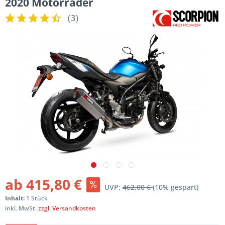
2020 Motorräder
(
3
)
ab 415,80 €
UVP:
462,00 €
(10% gespart)
Inhalt:
1 Stück
inkl. MwSt.
zzgl. Versandkosten