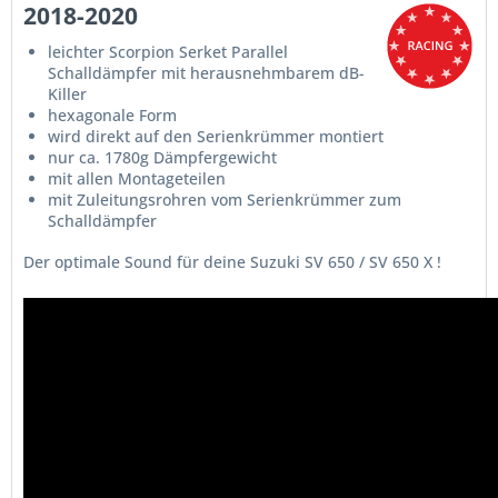
2018-2020
leichter Scorpion Serket Parallel
Schalldämpfer mit herausnehmbarem dB-
Killer
hexagonale Form
wird direkt auf den Serienkrümmer montiert
nur ca. 1780g Dämpfergewicht
mit allen Montageteilen
mit Zuleitungsrohren vom Serienkrümmer zum
Schalldämpfer
Der optimale Sound für deine Suzuki SV 650 / SV 650 X !