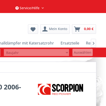
Service/Hilfe
Mein Konto
0,00 €
halldämpfer mit Katersatzrohr
Ersatzteile
Restposte

Auswählen
0 2006-