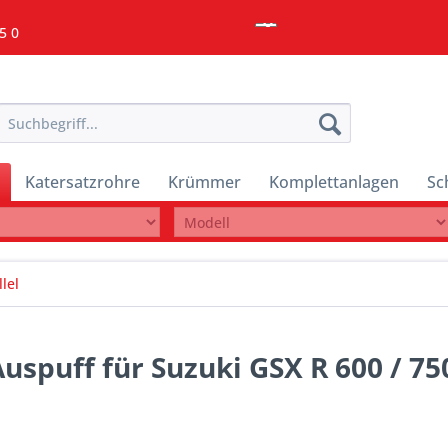
5 0
Katersatzrohre
Krümmer
Komplettanlagen
Sc
lel
Auspuff für Suzuki GSX R 600 / 75