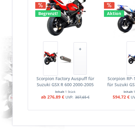
Begrenzt!
Aktion
Scorpion Factory Auspuff für
Scorpion RP-
Suzuki GSX R 600 2000-2005
für Suzuki GS
Motorräder
2006-2007 
Inhalt
1 Stück
Inhalt
ab 276,89 €
594,72 €
UVP:
307,65 €
U