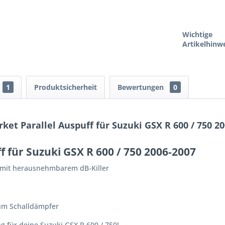
Wichtige
Artikelhinwe
1
Produktsicherheit
Bewertungen
0
et Parallel Auspuff für Suzuki GSX R 600 / 750 2
f für Suzuki GSX R 600 / 750 2006-2007
r mit herausnehmbarem dB-Killer
um Schalldämpfer
 für deine Suzuki GSX R 600 / 750!