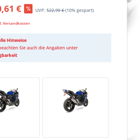
,61 €
UVP:
522,90 €
(10% gespart)
k
l. Versandkosten
lle Hinweise
 beachten Sie auch die Angaben unter
gbarkeit