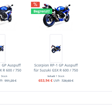
Begrenzt!
1 GP Auspuff
Scorpion RP-1 GP Auspuff
X R 600 / 750
für Suzuki GSX R 600 / 750
Motorräder
2008-2010 Motorräder
1 Stück
Inhalt
1 Stück
653,94 €
VP:
991,20 €
UVP:
726,60 €