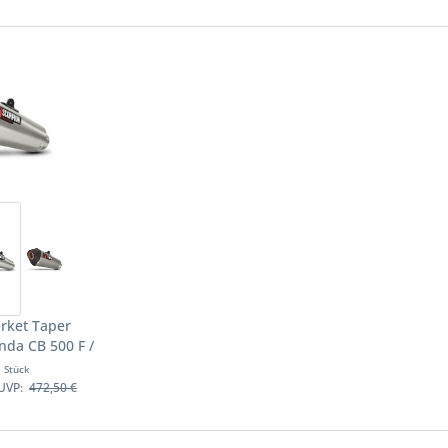
rket Taper
nda CB 500 F /
 Motorräder
1 Stück
UVP:
472,50 €