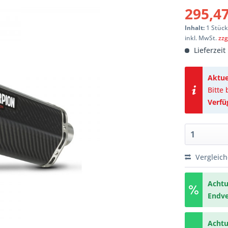
295,47
Inhalt:
1 Stüc
inkl. MwSt.
zzg
Lieferzeit
Aktue
Bitte
Verfü
Vergleic
Achtu
Endv
Achtu