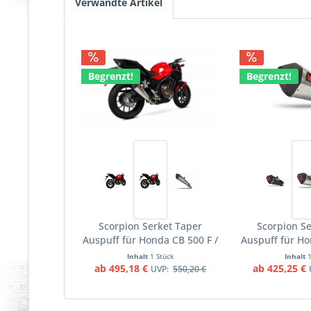
Verwandte Artikel
Begrenzt!
Begrenzt!
Scorpion Serket Taper
Scorpion Se
Auspuff für Honda CB 500 F /
Auspuff für Ho
X 2016-2018 Motorräder
X 2013-2015
Inhalt
1 Stück
Inhalt
ab 495,18 €
ab 425,25 €
UVP:
550,20 €