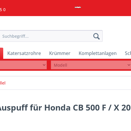
5 0
Katersatzrohre
Krümmer
Komplettanlagen
Sc
lel
Auspuff für Honda CB 500 F / X 2