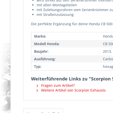
wird direkt auf den Serienkrümmer montiert
mit allen Montageteilen
mit Zuleitungsrohren vom Serienkrümmer z
mit Straßenzulassung
Die perfekte Ergänzung für deine Honda CB 500 F
Marke:
Hond
Modell Honda:
CB 50
Baujahr:
2013,
Ausführung:
Carb
Typ:
hexag
Weiterführende Links zu "Scorpion S
Fragen zum Artikel?
Weitere Artikel von Scorpion Exhausts