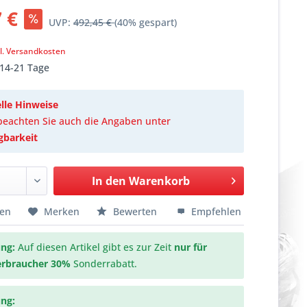
 €
UVP:
492,45 €
(40% gespart)
k
l. Versandkosten
 14-21 Tage
lle Hinweise
 beachten Sie auch die Angaben unter
gbarkeit
In den
Warenkorb
hen
Merken
Bewerten
Empfehlen
ng:
Auf diesen Artikel gibt es zur Zeit
nur für
erbraucher
30%
Sonderrabatt.
ng: