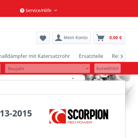
Service/Hilfe
Mein Konto
0,00 €
halldämpfer mit Katersatzrohr
Ersatzteile
Restposte

Auswählen
013-2015