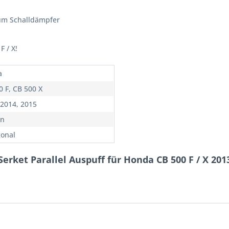
um Schalldämpfer
 / X!
a
0 F, CB 500 X
 2014, 2015
on
onal
erket Parallel Auspuff für Honda CB 500 F / X 20