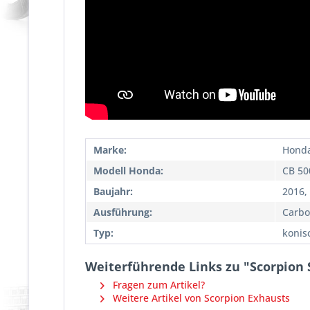
Marke:
Hond
Modell Honda:
CB 50
Baujahr:
2016,
Ausführung:
Carbo
Typ:
konis
Weiterführende Links zu "Scorpion 
Fragen zum Artikel?
Weitere Artikel von Scorpion Exhausts