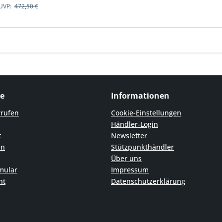
UVP:
472,50 €
ce
Informationen
rrufen
Cookie-Einstellungen
Händler-Login
t
Newsletter
en
Stützpunkthändler
Über uns
mular
Impressum
ht
Datenschutzerklärung