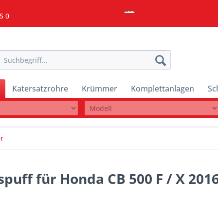
5 0
Katersatzrohre
Krümmer
Komplettanlagen
Sc
r
puff für Honda CB 500 F / X 201