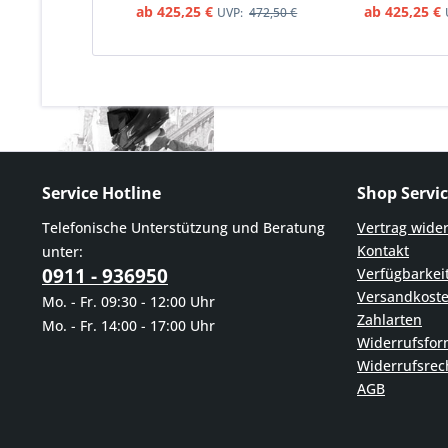
ab 425,25 €
ab 425,25 €
UVP:
472,50 €
Service Hotline
Shop Servi
Telefonische Unterstützung und Beratung
Vertrag wide
Kontakt
unter:
0911 - 936950
Verfügbarkei
Versandkost
Mo. - Fr. 09:30 - 12:00 Uhr
Zahlarten
Mo. - Fr. 14:00 - 17:00 Uhr
Widerrufsfor
Widerrufsrec
AGB