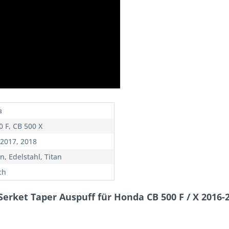
a
0 F, CB 500 X
 2017, 2018
n, Edelstahl, Titan
ch
Serket Taper Auspuff für Honda CB 500 F / X 2016