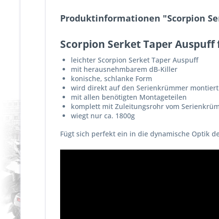
Produktinformationen "Scorpion Ser
Scorpion Serket Taper Auspuff 
leichter Scorpion Serket Taper Auspuff
mit herausnehmbarem dB-Killer
konische, schlanke Form
wird direkt auf den Serienkrümmer montiert
mit allen benötigten Montageteilen
komplett mit Zuleitungsrohr vom Serienkr
wiegt nur ca. 1800g
Fügt sich perfekt ein in die dynamische Optik d