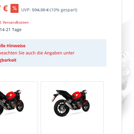
 €
UVP:
594,30 €
(10% gespart)
k
l. Versandkosten
 14-21 Tage
lle Hinweise
 beachten Sie auch die Angaben unter
gbarkeit