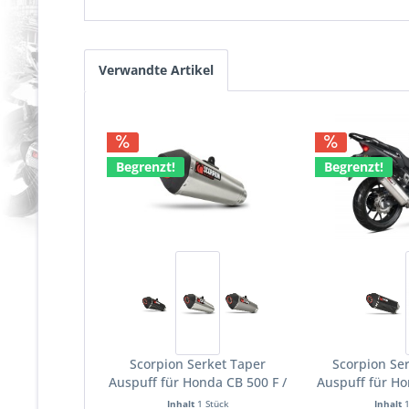
Verwandte Artikel
Begrenzt!
Begrenzt!
Scorpion Serket Taper
Scorpion Ser
Auspuff für Honda CB 500 F /
Auspuff für Ho
X 2013-2015 Motorräder
X 2013-2015
Inhalt
1 Stück
Inhalt