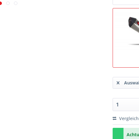
Auswah
Vergleic
Achtu