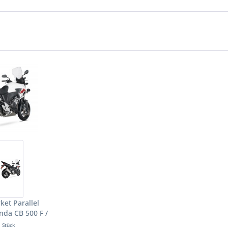
ket Parallel
nda CB 500 F /
 Motorräder
1 Stück