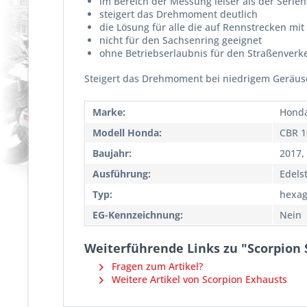
im Bereich der Messung leiser als der Serie
steigert das Drehmoment deutlich
die Lösung für alle die auf Rennstrecken mi
nicht für den Sachsenring geeignet
ohne Betriebserlaubnis für den Straßenverk
Steigert das Drehmoment bei niedrigem Geräus
Marke:
Hond
Modell Honda:
CBR 1
Baujahr:
2017,
Ausführung:
Edels
Typ:
hexag
EG-Kennzeichnung:
Nein
Weiterführende Links zu "Scorpion 
Fragen zum Artikel?
Weitere Artikel von Scorpion Exhausts