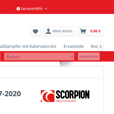
Service/Hilfe
Mein Konto
0,00 €
alldämpfer mit Katersatzrohr
Ersatzteile
Restposten

Auswählen
7-2020