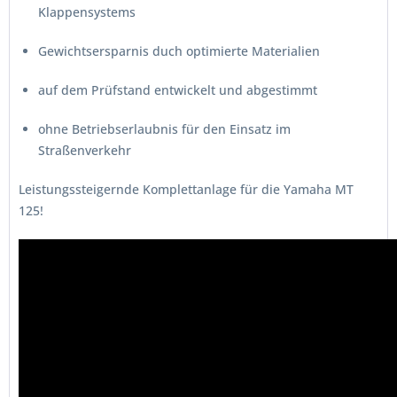
Klappensystems
Gewichtsersparnis duch optimierte Materialien
auf dem Prüfstand entwickelt und abgestimmt
ohne Betriebserlaubnis für den Einsatz im
Straßenverkehr
Leistungssteigernde Komplettanlage für die Yamaha MT
125!