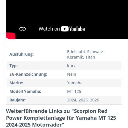
Edelstahl, Schwarz-
Ausführung:
Keramik, Titan
Typ:
kurz
EG-Kennzeichnung:
Nein
Marke:
Yamaha
Modell Yamaha:
MT 125
Baujahr:
2024, 2025, 2026
Weiterführende Links zu "Scorpion Red
Power Komplettanlage für Yamaha MT 125
2024-2025 Motorräder"