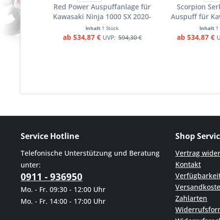
Red Power Auspuffanlage für
Scorpion Serk
Kawasaki Ninja 1000 SX 2020-
Auspuff für Ka
2021 Motorräder
1000 SX 2
Inhalt
1 Stück
Inhalt
1
Motorr
ab 534,87 €
ab 534,87 €
UVP:
594,30 €
U
Service Hotline
Shop Servi
Telefonische Unterstützung und Beratung
Vertrag wide
Kontakt
unter:
0911 - 936950
Verfügbarkei
Versandkost
Mo. - Fr. 09:30 - 12:00 Uhr
Zahlarten
Mo. - Fr. 14:00 - 17:00 Uhr
Widerrufsfor