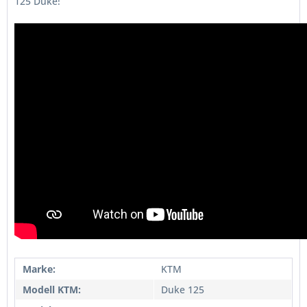
125 Duke!
Marke:
KTM
Modell KTM:
Duke 125