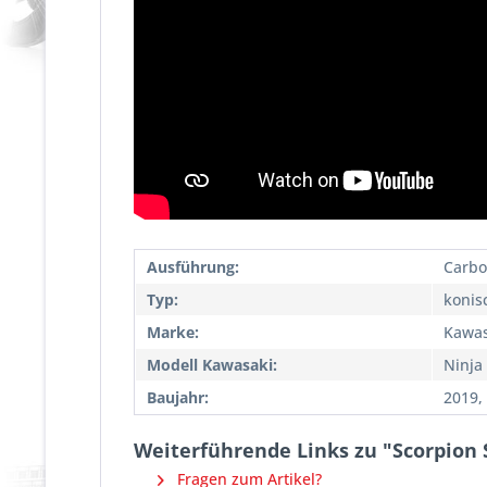
Ausführung:
Carbo
Typ:
konis
Marke:
Kawas
Modell Kawasaki:
Ninja 
Baujahr:
2019,
Weiterführende Links zu "Scorpion 
Fragen zum Artikel?