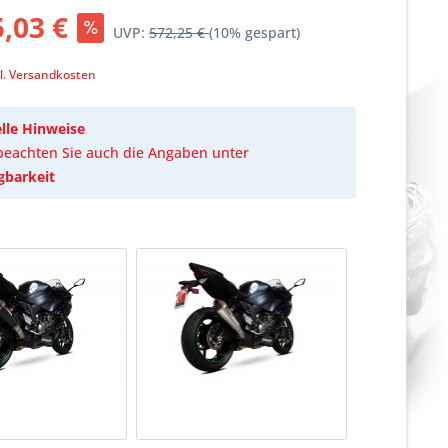
,03 €
UVP:
572,25 €
(10% gespart)
k
l. Versandkosten
lle Hinweise
 beachten Sie auch die Angaben unter
gbarkeit