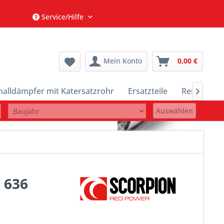
Service/Hilfe
Mein Konto
0,00 €
halldämpfer mit Katersatzrohr
Ersatzteile
Restposte

Auswählen
 636