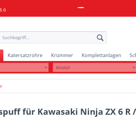
5 0
Katersatzrohre
Krümmer
Komplettanlagen
Sc
r
puff für Kawasaki Ninja ZX 6 R /