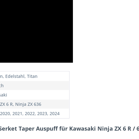
n, Edelstahl, Titan
ch
aki
ZX 6 R, Ninja ZX 636
 2020, 2021, 2022, 2023, 2024
Serket Taper Auspuff für Kawasaki Ninja ZX 6 R / 