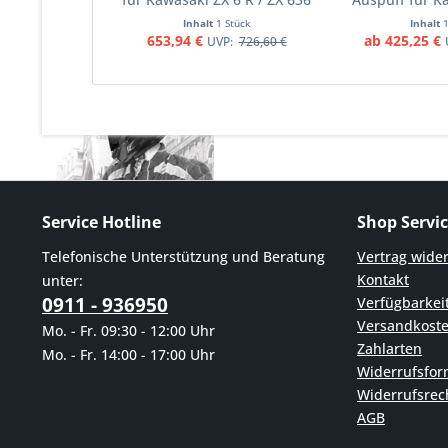
2013-2018 Motorräder
ZX 6 R / ZX 6
Inhalt
1 Stück
Inhalt
Motor
653,94 €
ab 425,25 €
UVP:
726,60 €
Service Hotline
Shop Servi
Telefonische Unterstützung und Beratung
Vertrag wide
Kontakt
unter:
0911 - 936950
Verfügbarkei
Versandkost
Mo. - Fr. 09:30 - 12:00 Uhr
Zahlarten
Mo. - Fr. 14:00 - 17:00 Uhr
Widerrufsfor
Widerrufsrec
AGB