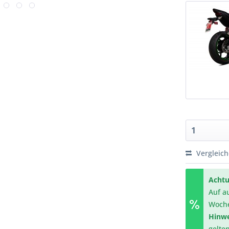
Vergleic
Achtu
Auf a
Woch
Hinwe
gelte