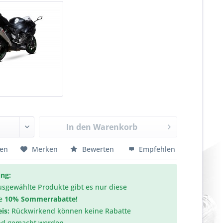
In den
Warenkorb
hen
Merken
Bewerten
Empfehlen
ng:
usgewählte Produkte gibt es nur diese
e
10% Sommerrabatte!
is:
Rückwirkend können keine Rabatte
nd gemacht werden.