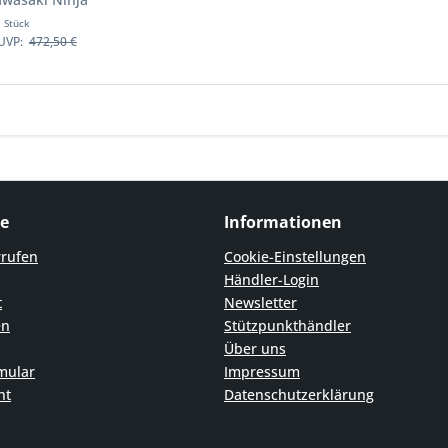
36 2013-2016
1 Stück
räder
UVP:
472,50 €
ce
Informationen
rrufen
Cookie-Einstellungen
Händler-Login
t
Newsletter
en
Stützpunkthändler
Über uns
mular
Impressum
ht
Datenschutzerklärung