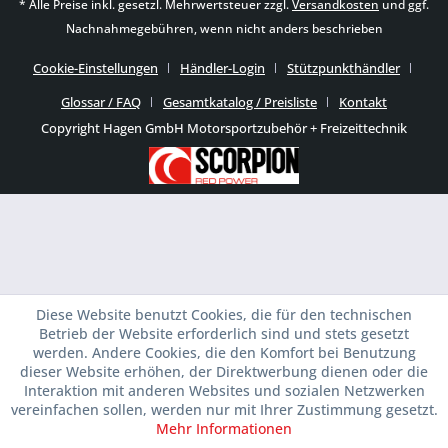
* Alle Preise inkl. gesetzl. Mehrwertsteuer zzgl.
Versandkosten
und ggf.
Nachnahmegebühren, wenn nicht anders beschrieben
Cookie-Einstellungen
Händler-Login
Stützpunkthändler
Glossar / FAQ
Gesamtkatalog / Preisliste
Kontakt
Copyright Hagen GmbH Motorsportzubehör + Freizeittechnik
Diese Website benutzt Cookies, die für den technischen
Betrieb der Website erforderlich sind und stets gesetzt
werden. Andere Cookies, die den Komfort bei Benutzung
dieser Website erhöhen, der Direktwerbung dienen oder die
Interaktion mit anderen Websites und sozialen Netzwerken
vereinfachen sollen, werden nur mit Ihrer Zustimmung gesetzt.
Mehr Informationen