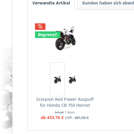
Verwandte Artikel
Kunden haben sich ebenf
Begrenzt!
Scorpion Red Power Auspuff
für Honda CB 750 Hornet
2023 Motorräder
Inhalt
1 Stück
ab 433,76 €
UVP:
481,95 €