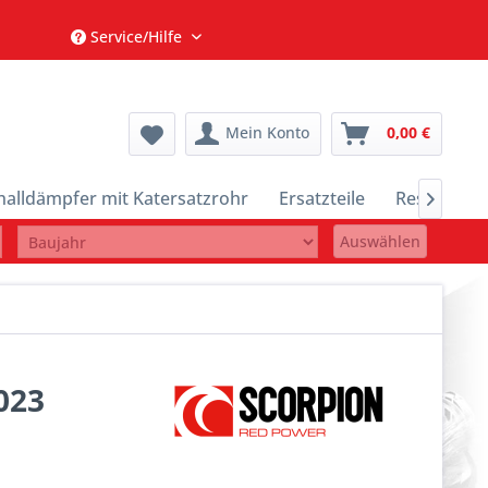
Service/Hilfe
Mein Konto
0,00 €
halldämpfer mit Katersatzrohr
Ersatzteile
Restposte

Auswählen
023