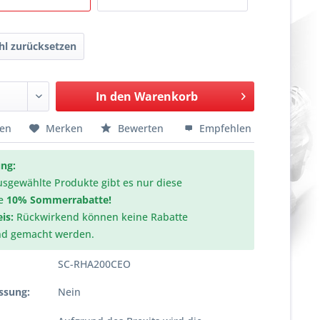
l zurücksetzen
In den
Warenkorb
hen
Merken
Bewerten
Empfehlen
ng:
usgewählte Produkte gibt es nur diese
e
10% Sommerrabatte!
is:
Rückwirkend können keine Rabatte
nd gemacht werden.
SC-RHA200CEO
ssung:
Nein