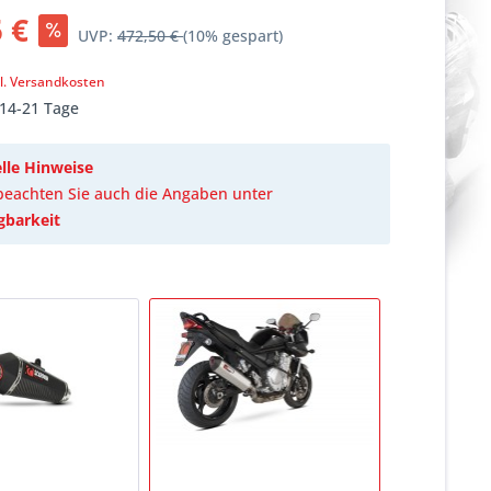
 €
UVP:
472,50 €
(10% gespart)
k
l. Versandkosten
 14-21 Tage
lle Hinweise
 beachten Sie auch die Angaben unter
gbarkeit