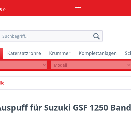
5 0
Katersatzrohre
Krümmer
Komplettanlagen
Sc
lel
Auspuff für Suzuki GSF 1250 Band