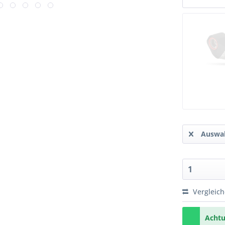
Auswah
Vergleic
Achtu