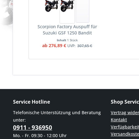
Scorpion Factory Auspuff für
Suzuki GSF 1250 Bandit
2007-2015 Motorräder
Inhalt
1 Stück
ab 276,89 €
UVP:
307,65 €
Service Hotline
Shop Servi
Telefonische Unterstützung und Beratung
Vertrag wide
Kontakt
unter:
0911 - 936950
Verfügbarkei
Versandkost
Mo. - Fr. 09:30 - 12:00 Uhr