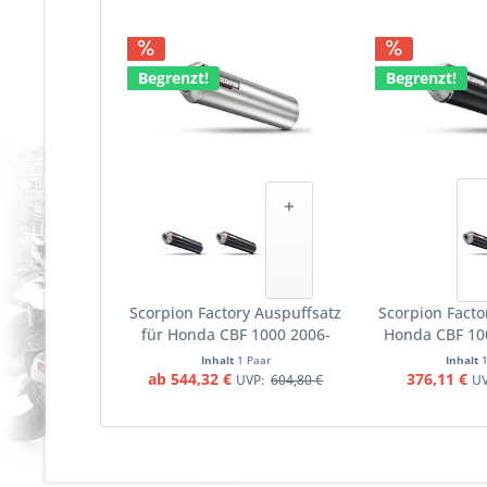
Begrenzt!
Begrenzt!
Scorpion Factory Auspuffsatz
Scorpion Facto
für Honda CBF 1000 2006-
Honda CBF 10
2010 Motorräder
Motor
Inhalt
1 Paar
Inhalt
ab 544,32 €
376,11 €
UVP:
604,80 €
U