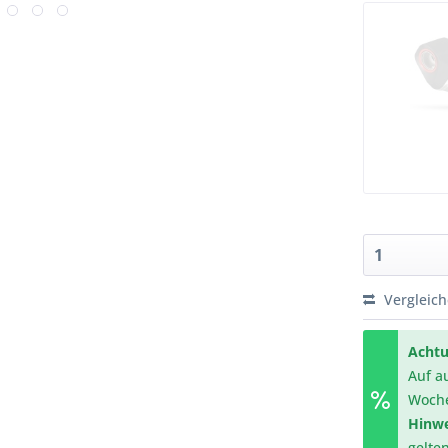
Vergleic
Achtu
Auf a
Woch
Hinwe
gelte