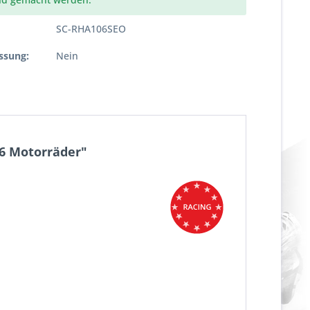
SC-RHA106SEO
ssung:
Nein
16 Motorräder"