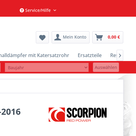
Service/Hilfe
Mein Konto
0,00 €
halldämpfer mit Katersatzrohr
Ersatzteile
Restposte

Auswählen
-2016