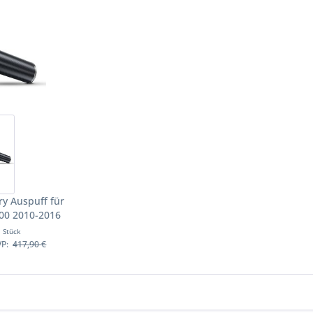
ry Auspuff für
00 2010-2016
räder
1 Stück
VP:
417,90 €