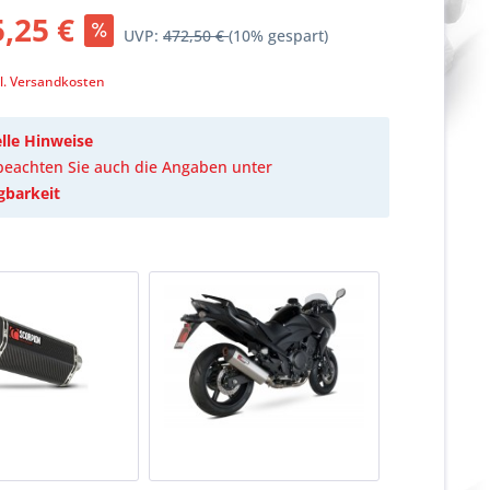
,25 €
UVP:
472,50 €
(10% gespart)
k
l. Versandkosten
lle Hinweise
 beachten Sie auch die Angaben unter
gbarkeit