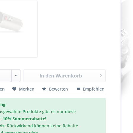
In den
Warenkorb
hen
Merken
Bewerten
Empfehlen
ng:
usgewählte Produkte gibt es nur diese
e
10% Sommerrabatte!
is:
Rückwirkend können keine Rabatte
nd gemacht werden.