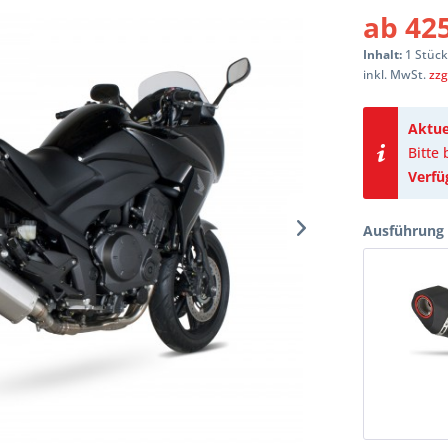
ab 425
Inhalt:
1 Stüc
inkl. MwSt.
zzg
Aktue
Bitte
Verfü
Ausführung