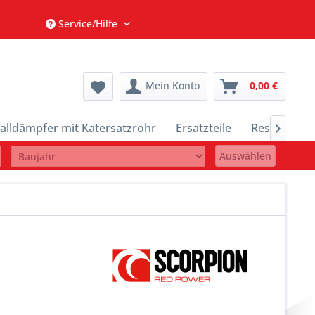
Service/Hilfe
Mein Konto
0,00 €
alldämpfer mit Katersatzrohr
Ersatzteile
Restposten

Auswählen