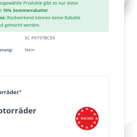
usgewählte Produkte gibt es nur diese
e
10% Sommerrabatte!
is:
Rückwirkend können keine Rabatte
nd gemacht werden.
SC-PKT97BCER
ssung:
Nein
orräder"
otorräder