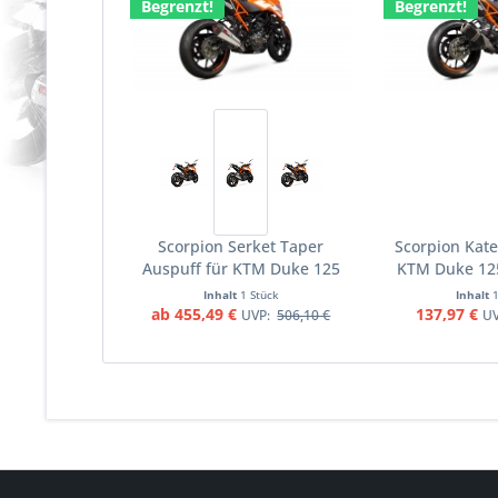
Begrenzt!
Begrenzt!
Scorpion Serket Taper
Scorpion Kate
Auspuff für KTM Duke 125
KTM Duke 12
2017-2020 Motorräder
Motor
Inhalt
1 Stück
Inhalt
ab 455,49 €
137,97 €
UVP:
506,10 €
U