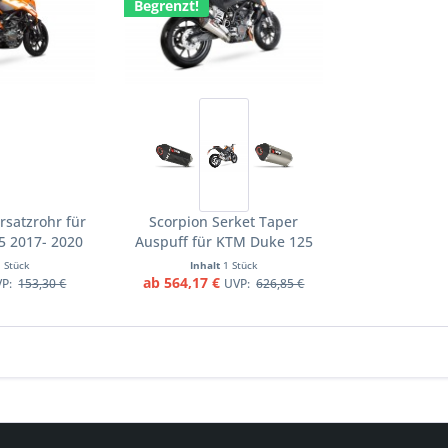
Begrenzt!
rsatzrohr für
Scorpion Serket Taper
5 2017- 2020
Auspuff für KTM Duke 125
räder
2011-2016 / Duke 200 2012-
1 Stück
Inhalt
1 Stück
2016 Motorräder
ab 564,17 €
VP:
153,30 €
UVP:
626,85 €