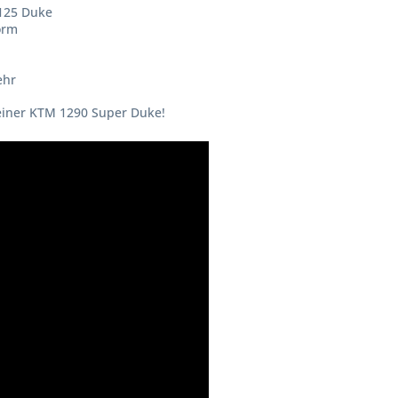
 125 Duke
orm
ehr
deiner KTM 1290 Super Duke!