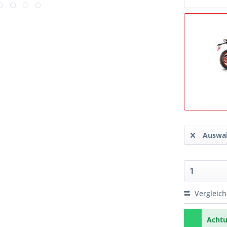
Auswah
Vergleic
Achtu