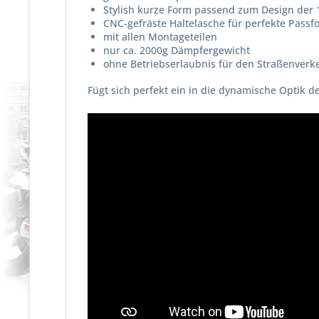
Stylish kurze Form passend zum Design der
CNC-gefräste Haltelasche für perfekte Passf
mit allen Montageteilen
nur ca. 2000g Dämpfergewicht
ohne Betriebserlaubnis für den Straßenverk
Fügt sich perfekt ein in die dynamische Optik 