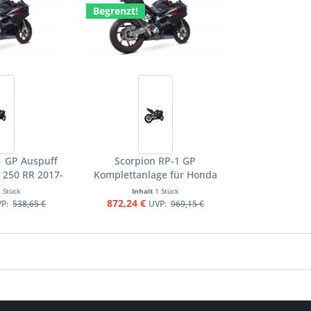
Begrenzt!
1 GP Auspuff
Scorpion RP-1 GP
 250 RR 2017-
Komplettanlage für Honda
torräder
CBR 250 RR 2017-2020
1 Stück
Inhalt
1 Stück
Motorräder
872,24 €
VP:
538,65 €
UVP:
969,15 €