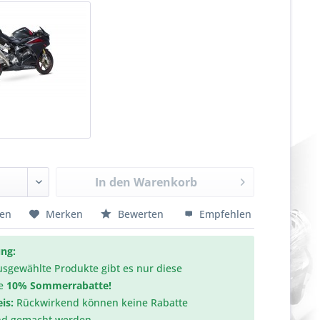
In den
Warenkorb
hen
Merken
Bewerten
Empfehlen
ng:
usgewählte Produkte gibt es nur diese
e
10% Sommerrabatte!
is:
Rückwirkend können keine Rabatte
nd gemacht werden.