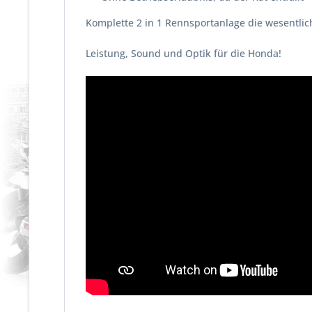
Komplette 2 in 1 Rennsportanlage die wesentlich 
Leistung, Sound und Optik für die Honda!