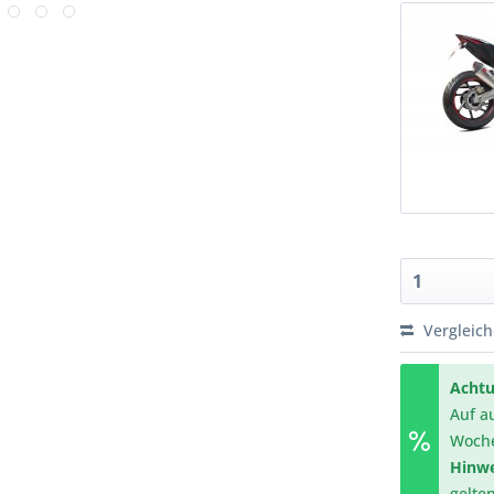
Vergleic
Achtu
Auf a
Woch
Hinwe
gelte