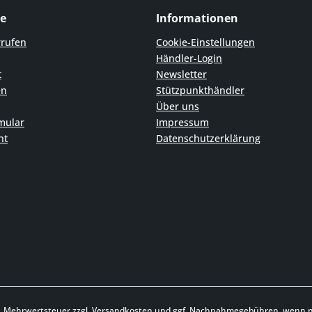
ce
Informationen
rrufen
Cookie-Einstellungen
Händler-Login
t
Newsletter
en
Stützpunkthändler
Über uns
mular
Impressum
ht
Datenschutzerklärung
zl. Mehrwertsteuer zzgl.
Versandkosten
und ggf. Nachnahmegebühren, wenn ni