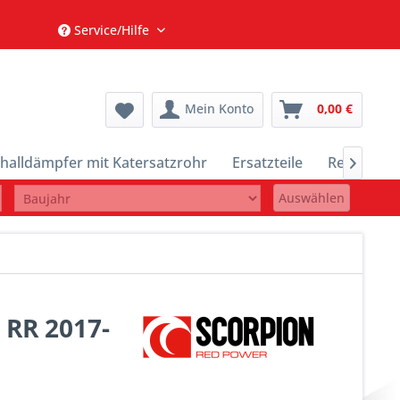
Service/Hilfe
Mein Konto
0,00 €
halldämpfer mit Katersatzrohr
Ersatzteile
Restposte

Auswählen
 RR 2017-