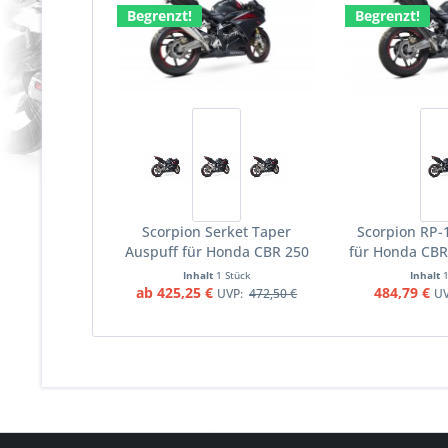
Begrenzt!
Begrenzt!
Scorpion Serket Taper
Scorpion RP-
Auspuff für Honda CBR 250
für Honda CBR
RR 2017-2020 Motorräder
2020 Mo
Inhalt
1 Stück
Inhalt
ab 425,25 €
484,79 €
UVP:
472,50 €
U