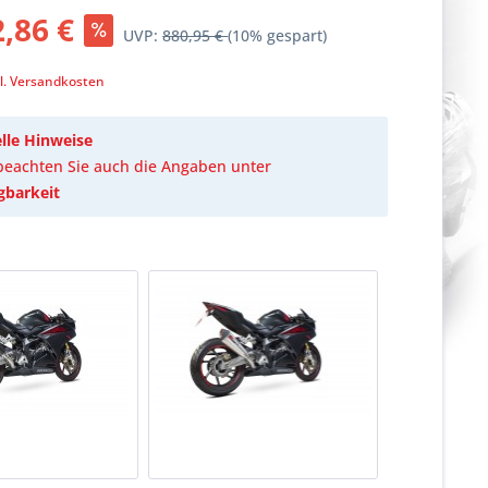
,86 €
UVP:
880,95 €
(10% gespart)
k
l. Versandkosten
lle Hinweise
 beachten Sie auch die Angaben unter
gbarkeit